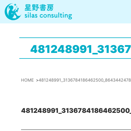
481248991_3136
HOME
>
481248991_3136784186462500_8643442478
481248991_3136784186462500