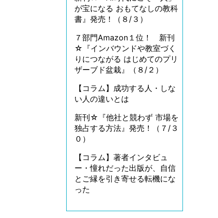
が宝になる おもてなしの教科
書』発売！（８/３）
７部門Amazon１位！ 新刊
☆『インバウンドや教室づく
りにつながる はじめてのプリ
ザーブド盆栽』（８/２）
【コラム】成功する人・しな
い人の違いとは
新刊☆『他社と競わず 市場を
独占する方法』発売！（７/３
０）
【コラム】著者インタビュ
ー・憧れだった出版が、自信
とご縁を引き寄せる転機にな
った