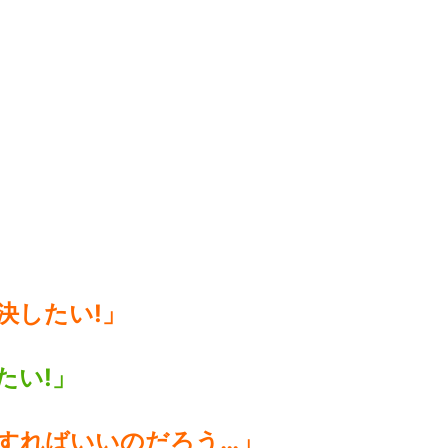
。
決したい!」
たい!」
すればいいのだろう…」