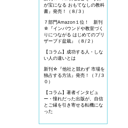
が宝になる おもてなしの教科
書』発売！（８/３）
７部門Amazon１位！ 新刊
☆『インバウンドや教室づく
りにつながる はじめてのプリ
ザーブド盆栽』（８/２）
【コラム】成功する人・しな
い人の違いとは
新刊☆『他社と競わず 市場を
独占する方法』発売！（７/３
０）
【コラム】著者インタビュ
ー・憧れだった出版が、自信
とご縁を引き寄せる転機にな
った