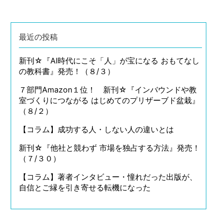
最近の投稿
新刊☆『AI時代にこそ「人」が宝になる おもてなし
の教科書』発売！（８/３）
７部門Amazon１位！ 新刊☆『インバウンドや教
室づくりにつながる はじめてのプリザーブド盆栽』
（８/２）
【コラム】成功する人・しない人の違いとは
新刊☆『他社と競わず 市場を独占する方法』発売！
（７/３０）
【コラム】著者インタビュー・憧れだった出版が、
自信とご縁を引き寄せる転機になった