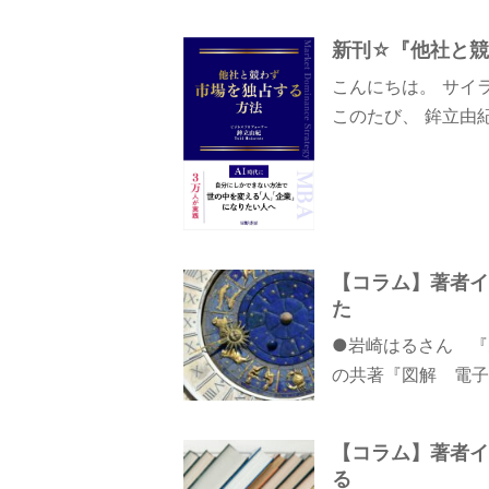
新刊☆『他社と競
こんにちは。 サイ
このたび、 鉾立由
【コラム】著者イ
た
●岩崎はるさん 『
の共著『図解 電子
【コラム】著者イ
る