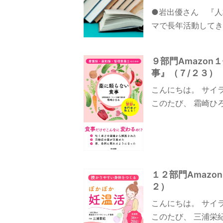
●岩出優さん 『人
マで長年活動してき
９部門Amazo
事』（７/２３）
こんにちは。 サイ
このたび、 霜崎ひ
１２部門Amaz
２）
こんにちは。 サイ
このたび、 三浦栄