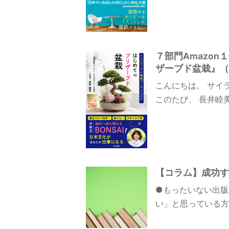
７部門Amazo
ザーブド盆栽』（
こんにちは。 サイ
このたび、 長井睦
【コラム】成功す
●もったいない出版
い」と思っている方