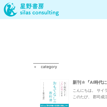
＋
category
新刊☆『AI時代
こんにちは。 サイ
このたび、 郡司成江