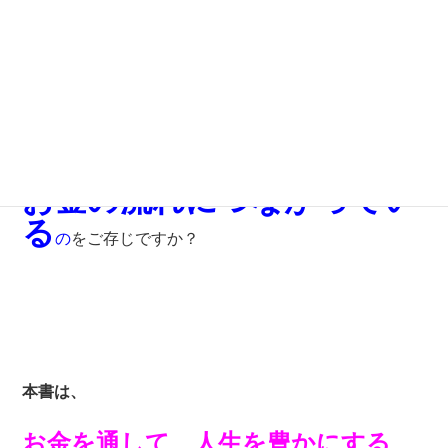
親や家族への感謝
仕事の向き合い方
これらは、
お金の流れにつながってい
る
の
をご存じですか？
本書は、
お金を通して、人生を豊かにする