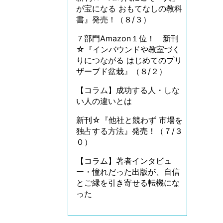
が宝になる おもてなしの教科
書』発売！（８/３）
７部門Amazon１位！ 新刊
☆『インバウンドや教室づく
りにつながる はじめてのプリ
ザーブド盆栽』（８/２）
【コラム】成功する人・しな
い人の違いとは
新刊☆『他社と競わず 市場を
独占する方法』発売！（７/３
０）
【コラム】著者インタビュ
ー・憧れだった出版が、自信
とご縁を引き寄せる転機にな
った