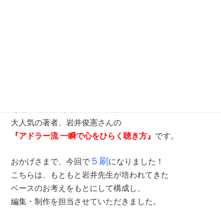
2017年、いかがお過ごしでしょうか。
すっかり遅くなってしまいましたが、
新年、あけましておめでとうございます。
こちらのアップを滞っているうちに、
年末年始で、担当した３冊の新刊が発売になりました。
そして2017年はじめての
は
増刷
大人気の著者、岩井俊憲さんの
『アドラー流 一瞬で心をひらく聴き方』
です。
５刷
おかげさまで、今回で
になりました！
こちらは、もともと岩井先生が培われてきた
ベースのお考えをもとにして構成し、
編集・制作を担当させていただきました。