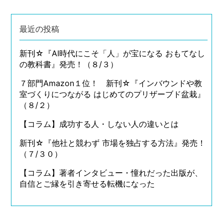
最近の投稿
新刊☆『AI時代にこそ「人」が宝になる おもてなし
の教科書』発売！（８/３）
７部門Amazon１位！ 新刊☆『インバウンドや教
室づくりにつながる はじめてのプリザーブド盆栽』
（８/２）
【コラム】成功する人・しない人の違いとは
新刊☆『他社と競わず 市場を独占する方法』発売！
（７/３０）
【コラム】著者インタビュー・憧れだった出版が、
自信とご縁を引き寄せる転機になった