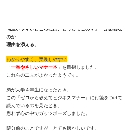
文章は少なめ
、
イラストは多め
、
ポイントを明確に
。
本当に大切なことを厳選して紹介し、
間違いやすいところには、どうしてこのマナーが必要な
のか
理由を添える
。
わかりやすく、実践しやすい
、
「
一番やさしいマナー本
」を目指しました。
これらの工夫がよかったようです。
弟が大学４年生になったとき、
この『ゼロから教えてビジネスマナー』に付箋をつけて
読んでいるのを見たとき、
思わず心の中でガッツポーズしました。
随分前のことですが、とても懐かしいです。