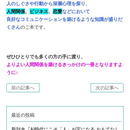
人のしぐさや行動から深層心理を探り、
人間関係
、
ビジネス
、
恋愛
などにおいて
良好なコミュニケーションを築けるような知識が盛りだ
くさん
のご本です。
ぜひひとりでも多くの方の手に渡り、
よりよい人間関係を築けるきっかけの一冊となりますよ
うに♪
前の記事へ
次の記事へ
最近の投稿
新刊☆『AI時代にこそ「人」が宝になる おもてなし