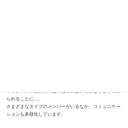
それから出版のパートナーとして、９冊を一緒に制作さ
せていただいています。
１１冊目！
今作はついに
毎年着実に新刊を上梓していらっしゃいます。
戸田さんにとって令和初の出版となる今作は、
ビジネスマン向けのアンガーマネジメントがテーマ
で
す。
２０２０年６月にパワハラ防止法が施行されるなか、
マネジメント層の方々は、怒りの扱い方がますます求め
られることに…。
さまざまなタイプのメンバーがいるなか、コミュニケー
ションも多様化しています。