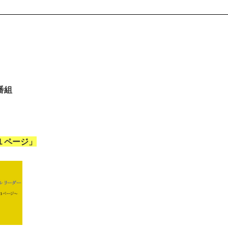
番組
１ページ」