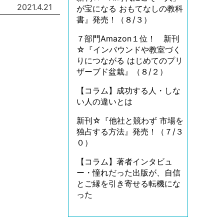
2021.4.21
が宝になる おもてなしの教科
書』発売！（８/３）
７部門Amazon１位！ 新刊
☆『インバウンドや教室づく
りにつながる はじめてのプリ
ザーブド盆栽』（８/２）
【コラム】成功する人・しな
い人の違いとは
新刊☆『他社と競わず 市場を
独占する方法』発売！（７/３
０）
【コラム】著者インタビュ
ー・憧れだった出版が、自信
とご縁を引き寄せる転機にな
った