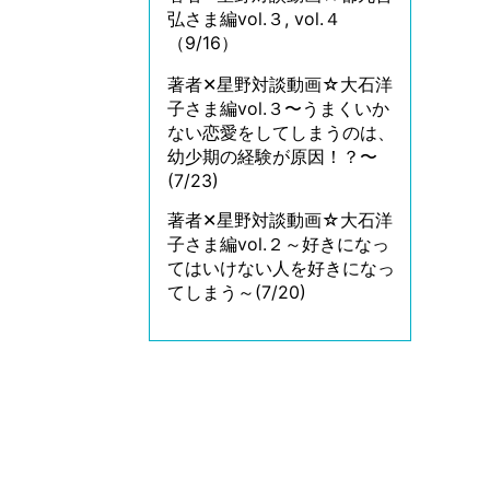
弘さま編vol.３, vol.４
（9/16）
著者✕星野対談動画☆大石洋
子さま編vol.３〜うまくいか
ない恋愛をしてしまうのは、
幼少期の経験が原因！？〜
(7/23)
著者✕星野対談動画☆大石洋
子さま編vol.２～好きになっ
てはいけない人を好きになっ
てしまう～(7/20)