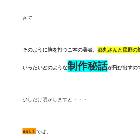
さて！
そのように胸を打つご本の著者、
都丸さんと星野の
制作秘話
いったいど
のような
が飛び出すのでし
少しだけ明かしますと・・・
vol.１
では、