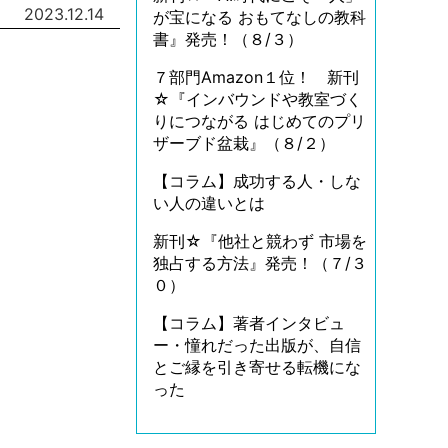
2023.12.14
が宝になる おもてなしの教科
書』発売！（８/３）
７部門Amazon１位！ 新刊
☆『インバウンドや教室づく
りにつながる はじめてのプリ
ザーブド盆栽』（８/２）
【コラム】成功する人・しな
い人の違いとは
新刊☆『他社と競わず 市場を
独占する方法』発売！（７/３
０）
【コラム】著者インタビュ
ー・憧れだった出版が、自信
とご縁を引き寄せる転機にな
った