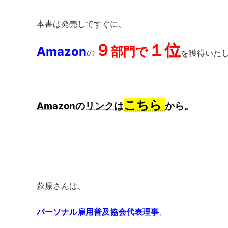
本書は発売してすぐに、
９
１位
Amazon
部門で
の
を獲得いた
こちら
Amazon
のリンクは
から。
萩原さんは、
パーソナル雇用普及協会代表理事
、