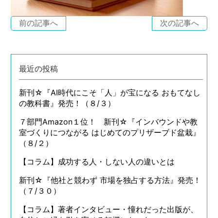
前の記事へ
次の記事へ
最近の投稿
新刊☆『AI時代にこそ「人」が宝になる おもてなし
の教科書』発売！（８/３）
７部門Amazon１位！ 新刊☆『インバウンドや教
室づくりにつながる はじめてのプリザーブド盆栽』
（８/２）
【コラム】成功する人・しない人の違いとは
新刊☆『他社と競わず 市場を独占する方法』発売！
（７/３０）
【コラム】著者インタビュー・憧れだった出版が、