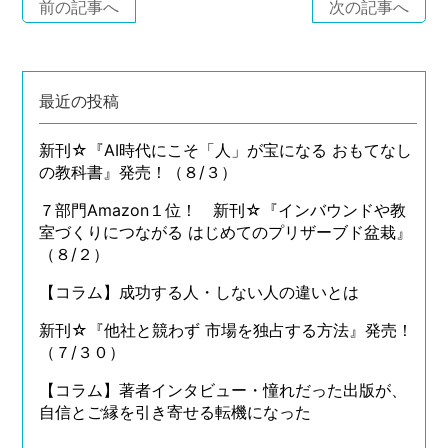
前の記事へ
次の記事へ
最近の投稿
新刊☆『AI時代にこそ「人」が宝になる おもてなし
の教科書』発売！（８/３）
７部門Amazon１位！ 新刊☆『インバウンドや教
室づくりにつながる はじめてのプリザーブド盆栽』
（８/２）
【コラム】成功する人・しない人の違いとは
新刊☆『他社と競わず 市場を独占する方法』発売！
（７/３０）
【コラム】著者インタビュー・憧れだった出版が、
自信とご縁を引き寄せる転機になった