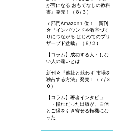
が宝になる おもてなしの教科
書』発売！（８/３）
７部門Amazon１位！ 新刊
☆『インバウンドや教室づく
りにつながる はじめてのプリ
ザーブド盆栽』（８/２）
【コラム】成功する人・しな
い人の違いとは
新刊☆『他社と競わず 市場を
独占する方法』発売！（７/３
０）
【コラム】著者インタビュ
ー・憧れだった出版が、自信
とご縁を引き寄せる転機にな
った