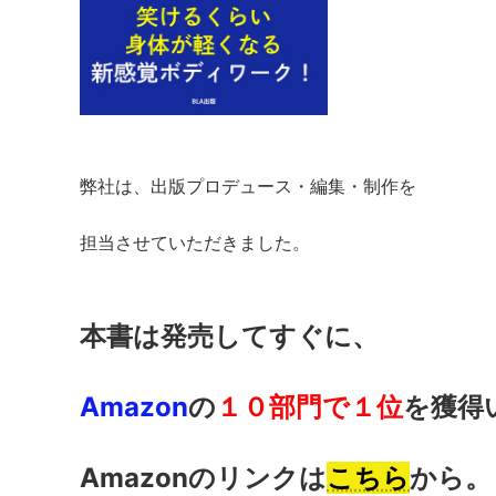
弊社は、出版プロデュース・編集・制作を
担当させていただきました。
本書は発売してすぐに、
Amazon
の
１０部門で１位
を獲得
Amazonのリンクは
こちら
から。