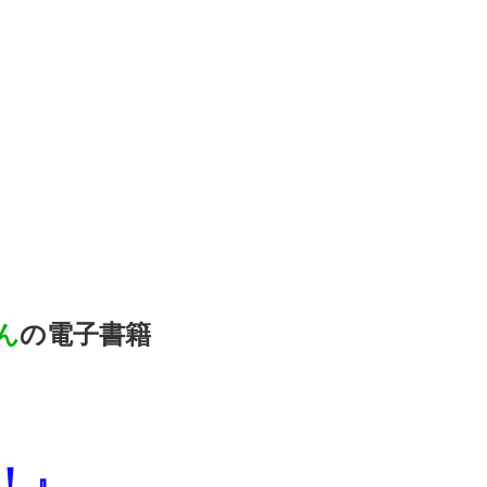
ん
の電子書籍
！』