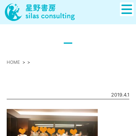
HOME
>
>
2019.4.1