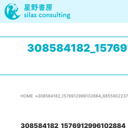
308584182_1576
HOME
>
308584182_1576912996102884_6855902237
308584182_1576912996102884