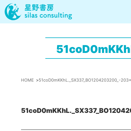
51coD0mKKh
HOME
>
51coD0mKKhL._SX337_BO1204203200_-203
51coD0mKKhL._SX337_BO12042