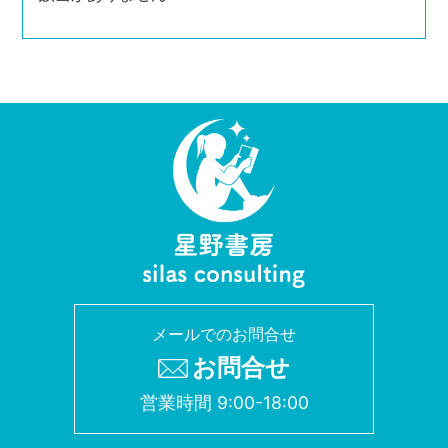
メールでのお問合せ
お問合せ
営業時間 9:00-18:00