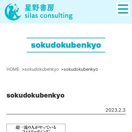
sokudokubenkyo
HOME
>
sokudokubenkyo
>
sokudokubenkyo
sokudokubenkyo
2023.2.3