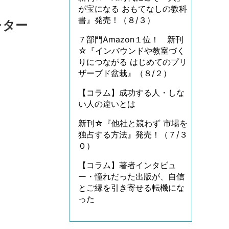
が宝になる おもてなしの教科
書』発売！（８/３）
レター
７部門Amazon１位！ 新刊
☆『インバウンドや教室づく
りにつながる はじめてのプリ
ザーブド盆栽』（８/２）
【コラム】成功する人・しな
い人の違いとは
新刊☆『他社と競わず 市場を
独占する方法』発売！（７/３
０）
【コラム】著者インタビュ
ー・憧れだった出版が、自信
とご縁を引き寄せる転機にな
った