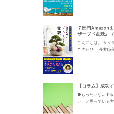
７部門Amazo
ザーブド盆栽』（
こんにちは。 サイ
このたび、 長井睦
【コラム】成功す
●もったいない出版
い」と思っている方