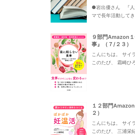
●岩出優さん 『人
マで長年活動してき
９部門Amazo
事』（７/２３）
こんにちは。 サイ
このたび、 霜崎ひ
１２部門Amaz
２）
こんにちは。 サイ
このたび、 三浦栄