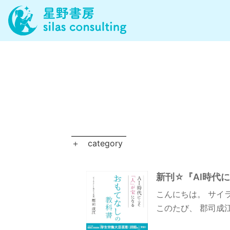
＋
category
新刊☆『AI時代
こんにちは。 サイ
このたび、 郡司成江