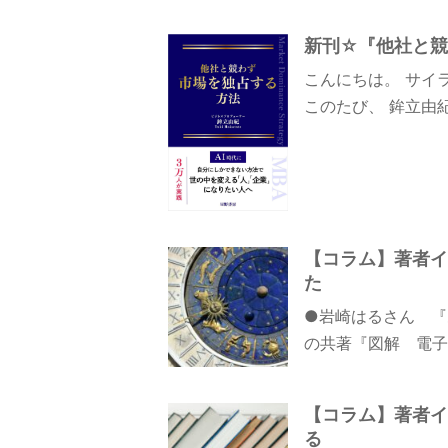
新刊☆『他社と競
こんにちは。 サイ
このたび、 鉾立由
【コラム】著者イ
た
●岩崎はるさん 『
の共著『図解 電子
【コラム】著者イ
る