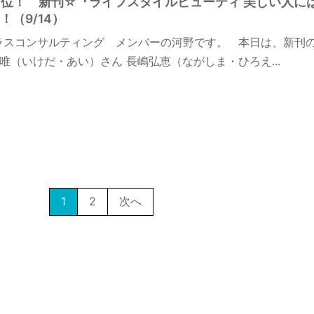
on１位！ 新刊☆『ライフスタイルビューティ 美しい人に
（9/14）
ラスコンサルティング メンバーの河野です。 本日は、新刊
唯（いけだ・あい）さん 長嶋弘恵（ながしま・ひろえ...
1
2
次へ