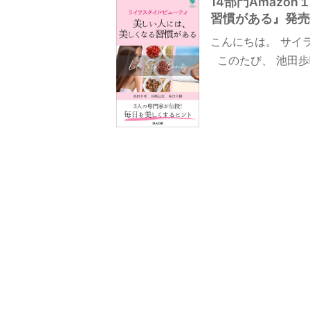
14部門Amaz
習慣がある』発売！
こんにちは。 サイ
このたび、 池田歩
投
稿
の
ペ
ー
ジ
送
り