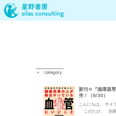
＋
category
新刊☆『循環器専
売！（9/30）
こんにちは。 サイ
このたび、 別府浩