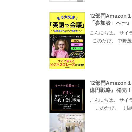
12部門Amaz
「参加者」へ〜』
こんにちは。 サイ
このたび、 中野茂(
12部門Amaz
億円戦略』発売！（
こんにちは。 サイ
このたび、 川副有