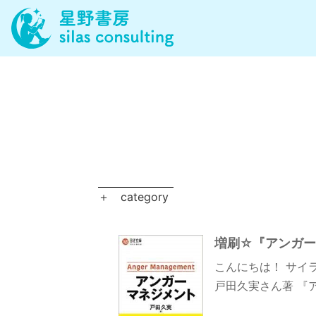
＋
category
増刷☆『アンガーマ
こんにちは！ サイ
戸田久実さん著 『