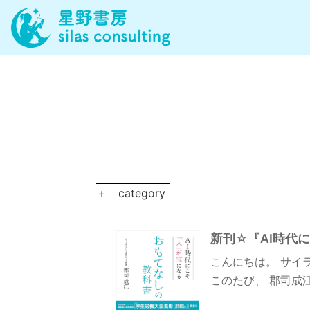
＋
category
新刊☆『AI時代
こんにちは。 サイ
このたび、 郡司成江